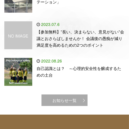
テーション」
2023.07.6
出る杭を育てる
【参加無料】”長い、決まらない、意見がない”会
言いたい事が言い合える安全で活性化した組織創
議とおさらばしませんか！ 会議後の愚痴が減り
満足度を高めるための2つのポイント
り
2022.08.26
自己認識とは？ ～心理的安全性を醸成するた
めの土台
お知らせ一覧