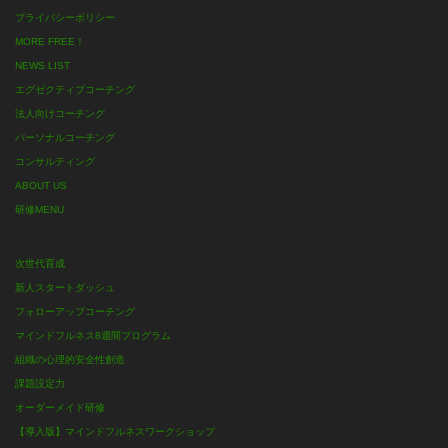
プライバシーポリシー
MORE FREE！
NEWS LIST
エグゼクティブコーチング
法人向けコーチング
パーソナルコーチング
コンサルティング
ABOUT US
研修MENU
次世代育成
新人スタートダッシュ
フォローアップコーチング
マインドフルネス8週間プログラム
組織の心理的安全性創造
課題設定力
オーダーメイド研修
【導入版】マインドフルネスワークショップ