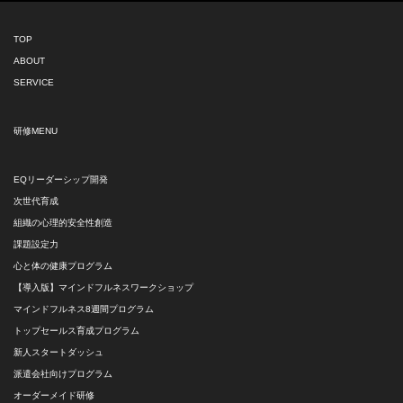
TOP
ABOUT
SERVICE
研修MENU
EQリーダーシップ開発
次世代育成
組織の心理的安全性創造
課題設定力
心と体の健康プログラム
【導入版】マインドフルネスワークショップ
マインドフルネス8週間プログラム
トップセールス育成プログラム
新人スタートダッシュ
派遣会社向けプログラム
オーダーメイド研修