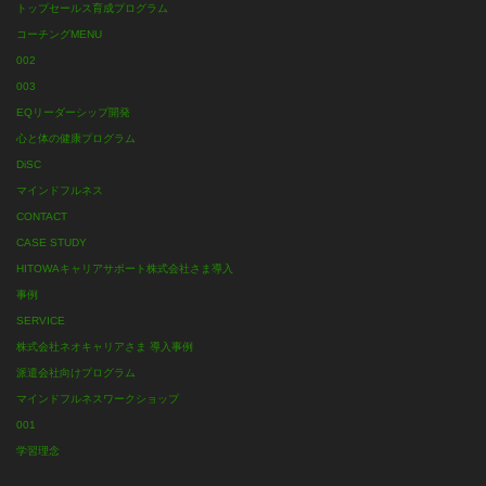
トップセールス育成プログラム
コーチングMENU
002
003
EQリーダーシップ開発
心と体の健康プログラム
DiSC
マインドフルネス
CONTACT
CASE STUDY
HITOWAキャリアサポート株式会社さま導入
事例
SERVICE
株式会社ネオキャリアさま 導入事例
派遣会社向けプログラム
マインドフルネスワークショップ
001
学習理念