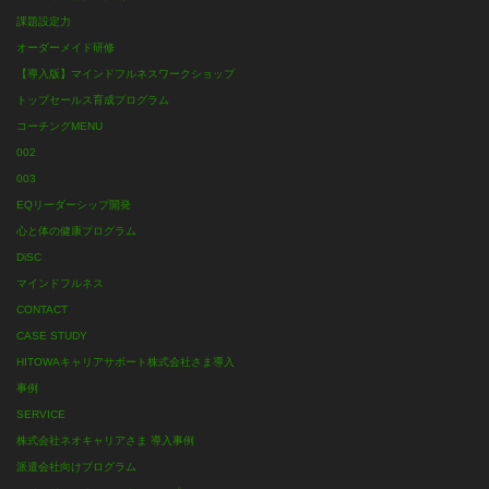
課題設定力
オーダーメイド研修
【導入版】マインドフルネスワークショップ
トップセールス育成プログラム
コーチングMENU
002
003
EQリーダーシップ開発
心と体の健康プログラム
DiSC
マインドフルネス
CONTACT
CASE STUDY
HITOWAキャリアサポート株式会社さま導入
事例
SERVICE
株式会社ネオキャリアさま 導入事例
派遣会社向けプログラム