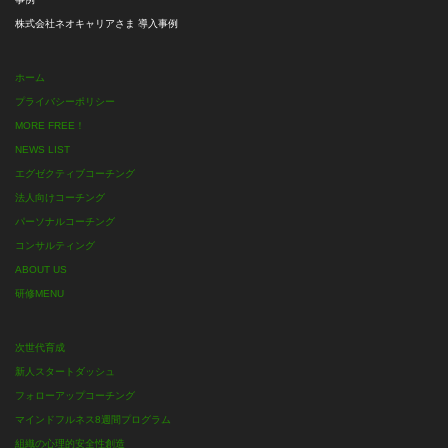
株式会社ネオキャリアさま 導入事例
ホーム
プライバシーポリシー
MORE FREE！
NEWS LIST
エグゼクティブコーチング
法人向けコーチング
パーソナルコーチング
コンサルティング
ABOUT US
研修MENU
次世代育成
新人スタートダッシュ
フォローアップコーチング
マインドフルネス8週間プログラム
組織の心理的安全性創造