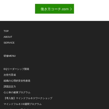
働き方コーチ.com
TOP
ABOUT
SERVICE
研修MENU
EQリーダーシップ開発
次世代育成
組織の心理的安全性創造
課題設定力
心と体の健康プログラム
【導入版】マインドフルネスワークショップ
マインドフルネス8週間プログラム