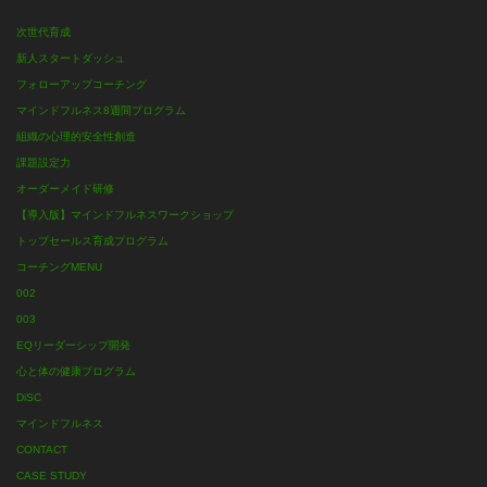
次世代育成
新人スタートダッシュ
フォローアップコーチング
マインドフルネス8週間プログラム
組織の心理的安全性創造
課題設定力
オーダーメイド研修
【導入版】マインドフルネスワークショップ
トップセールス育成プログラム
コーチングMENU
002
003
EQリーダーシップ開発
心と体の健康プログラム
DiSC
マインドフルネス
CONTACT
CASE STUDY