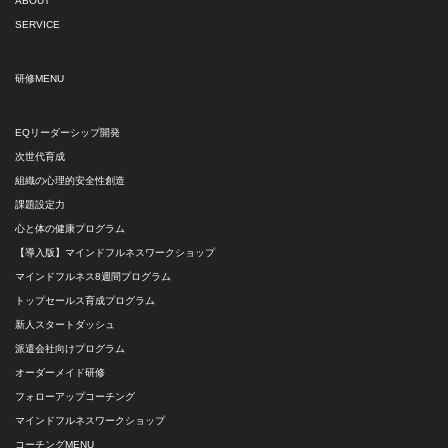
ABOUT
SERVICE
研修MENU
EQリーダーシップ開発
次世代育成
組織の心理的安全性創造
課題設定力
心と体の健康プログラム
【導入版】マインドフルネスワークショップ
マインドフルネス8週間プログラム
トップセールス育成プログラム
新人スタートダッシュ
派遣会社向けプログラム
オーダーメイド研修
フォローアップコーチング
マインドフルネスワークショップ
コーチングMENU