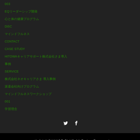
003
EQリーダーシップ開発
心と体の健康プログラム
DiSC
マインドフルネス
CONTACT
CASE STUDY
HITOWAキャリアサポート株式会社さま導入
事例
SERVICE
株式会社ネオキャリアさま 導入事例
派遣会社向けプログラム
マインドフルネスワークショップ
001
学習理念
Twitter
Facebook