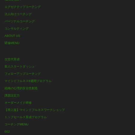
エグゼクティブコーチング
法人向けコーチング
パーソナルコーチング
コンサルティング
ABOUT US
研修MENU
次世代育成
新人スタートダッシュ
フォローアップコーチング
マインドフルネス8週間プログラム
組織の心理的安全性創造
課題設定力
オーダーメイド研修
【導入版】マインドフルネスワークショップ
トップセールス育成プログラム
コーチングMENU
002