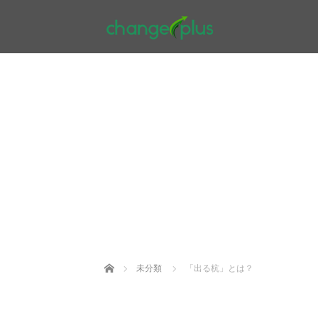
Home
未分類
「出る杭」とは？