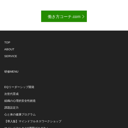
働き方コーチ.com
TOP
ABOUT
SERVICE
研修MENU
EQリーダーシップ開発
次世代育成
組織の心理的安全性創造
課題設定力
心と体の健康プログラム
【導入版】マインドフルネスワークショップ