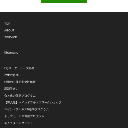
TOP
ABOUT
SERVICE
研修MENU
EQリーダーシップ開発
次世代育成
組織の心理的安全性創造
課題設定力
心と体の健康プログラム
【導入版】マインドフルネスワークショップ
マインドフルネス8週間プログラム
トップセールス育成プログラム
新人スタートダッシュ