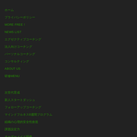
ホーム
プライバシーポリシー
MORE FREE！
NEWS LIST
エグゼクティブコーチング
法人向けコーチング
パーソナルコーチング
コンサルティング
ABOUT US
研修MENU
次世代育成
新人スタートダッシュ
フォローアップコーチング
マインドフルネス8週間プログラム
組織の心理的安全性創造
課題設定力
オーダーメイド研修