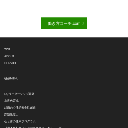
働き方コーチ.com
TOP
ABOUT
SERVICE
研修MENU
EQリーダーシップ開発
次世代育成
組織の心理的安全性創造
課題設定力
心と体の健康プログラム