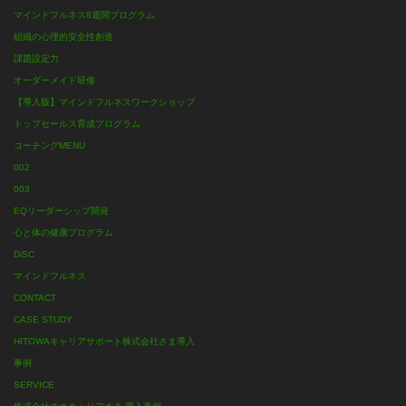
マインドフルネス8週間プログラム
組織の心理的安全性創造
課題設定力
オーダーメイド研修
【導入版】マインドフルネスワークショップ
トップセールス育成プログラム
コーチングMENU
002
003
EQリーダーシップ開発
心と体の健康プログラム
DiSC
マインドフルネス
CONTACT
CASE STUDY
HITOWAキャリアサポート株式会社さま導入
事例
SERVICE