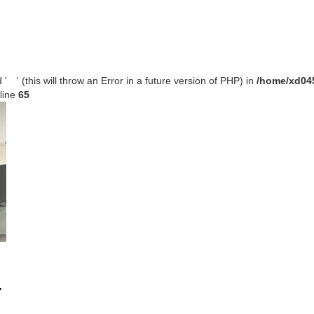
' (this will throw an Error in a future version of PHP) in
/home/xd045
line
65
ァ