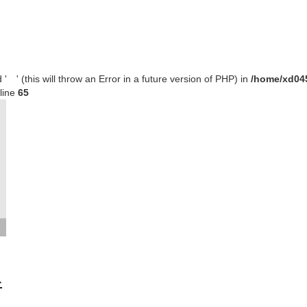
' (this will throw an Error in a future version of PHP) in
/home/xd045
line
65
土