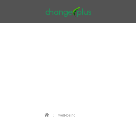
Home
well-being