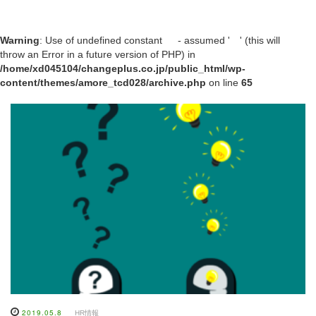
Warning
: Use of undefined constant - assumed ' ' (this will
throw an Error in a future version of PHP) in
/home/xd045104/changeplus.co.jp/public_html/wp-
content/themes/amore_tcd028/archive.php
on line
65
2019.05.8
HR情報