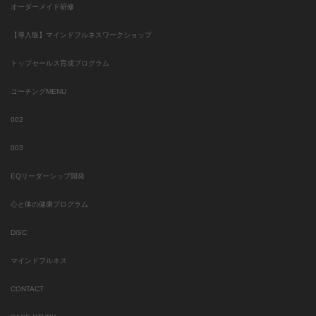
オーダーメイド研修
【導入版】マインドフルネスワークショップ
トップセールス育成プログラム
コーチングMENU
002
003
EQリーダーシップ開発
心と体の健康プログラム
DiSC
マインドフルネス
CONTACT