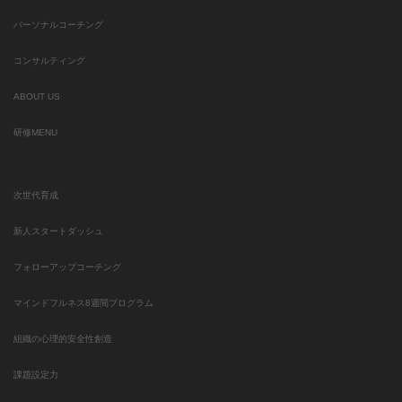
パーソナルコーチング
コンサルティング
ABOUT US
研修MENU
次世代育成
新人スタートダッシュ
フォローアップコーチング
マインドフルネス8週間プログラム
組織の心理的安全性創造
課題設定力