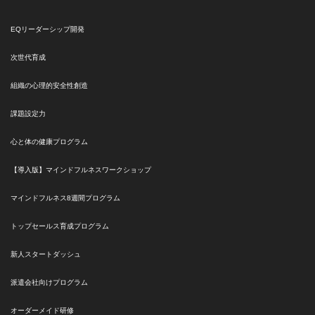
EQリーダーシップ開発
次世代育成
組織の心理的安全性創造
課題設定力
心と体の健康プログラム
【導入版】マインドフルネスワークショップ
マインドフルネス8週間プログラム
トップセールス育成プログラム
新人スタートダッシュ
派遣会社向けプログラム
オーダーメイド研修